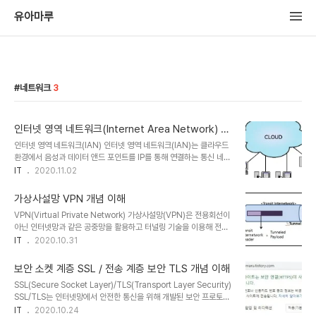
유아마루
네트워크
3
인터넷 영역 네트워크(Internet Area Network) 클
라우드 개념 이해
인터넷 영역 네트워크(IAN) 인터넷 영역 네트워크(IAN)는 클라우드
환경에서 음성과 데이터 앤드 포인트를 IP를 통해 연결하는 통신 네트
워크의 개념으로, 기존 로컬 네트워크(LAN), WAN(Wide Area
IT
2020.11.02
Network), 또는 PSTN(Public Switched Telephone
Network)의 개념입니다. IAN(Internet Area Network) 이 IAN
가상사설망 VPN 개념 이해
은 미래의 네트워킹 모델로서 지지자들에 의해 공공 인터넷을 통해 앤
VPN(Virtual Private Network) 가상사설망(VPN)은 전용회선이
드 포인트를 안전하게 연결하여 물리적 위치에 있을 수 없으며 정보와
아닌 인터넷망과 같은 공중망을 활용하고 터널링 기술을 이용해 전용
데이터를 통신하고 교환할 수 있도록 합니다. 국가 경계를 넘는 광역,
회선처럼 사용할 수 있는 서비스로 암호화 통신을 제공하여 재택 또는
IT
2020.10.31
지역, 통신망 등 광역을 지원하는 네트워크인 가정, 학교, 컴퓨터실, 사
이동근무자가 사내 시스템에 접속하거나 원격지에서 사설망 서비스를
무실 건물, WAN 등 제한된 영역에서 컴퓨터를 상호 연결..
제공받을 수 있는 기술입니다. 모바일 환경에서 가장 많이 사용되는 보
보안 소켓 계층 SSL / 전송 계층 보안 TLS 개념 이해
안 서비스 기술이며 OSI동작 기준 SSL, IPSec, L2 VPN 등 종류가
SSL(Secure Socket Layer)/TLS(Transport Layer Security)
다양합니다. 공중망으로 사설망 서비스가 가능하여 전용성을 구축하
SSL/TLS는 인터넷망에서 안전한 통신을 위해 개발된 보안 프로토콜
는 것보다 비용이 저렴하지만 성능이나 내부망 침입 등 보안 사고의 위
로, 보안 서비스(기밀성, 무결성, 인증)를 제공합니다. (IETF에서 SSL
IT
2020.10.24
험도 있습니다. 최근 클라우드가 각광받으면서 클라우드 기술을 제공